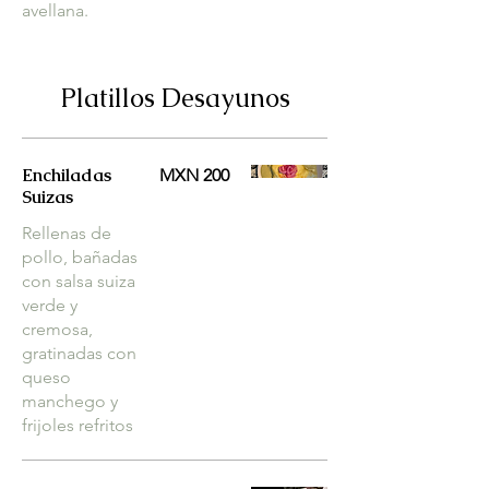
avellana.
Platillos Desayunos
Enchiladas
MXN 200
Suizas
Rellenas de
pollo, bañadas
con salsa suiza
verde y
cremosa,
gratinadas con
queso
manchego y
frijoles refritos