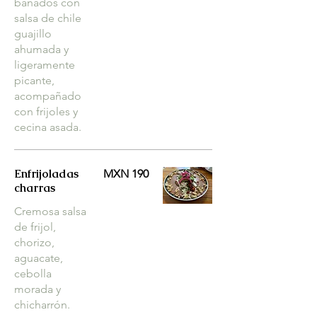
bañados con
salsa de chile
guajillo
ahumada y
ligeramente
picante,
acompañado
con frijoles y
cecina asada.
Enfrijoladas
MXN 190
charras
Cremosa salsa
de frijol,
chorizo,
aguacate,
cebolla
morada y
chicharrón.