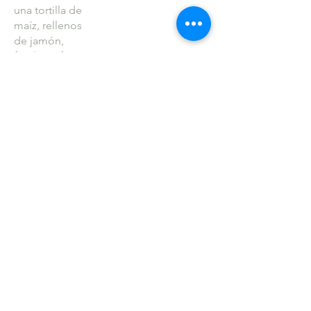
una tortilla de
maíz, rellenos
de jamón,
frijoles refritos
y chicharrón,
bañados en
una salsa
verde fresca y
ligeramente
picante.
Huevos
MXN 230
Florentina
Dos huevos
pochados,
montados en
muffin ingles,
bañados con
crema de