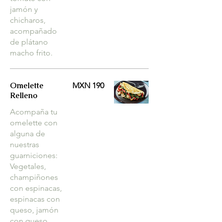
jamón y
chicharos,
acompañado
de plátano
macho frito.
Omelette
MXN 190
Relleno
Acompaña tu
omelette con
alguna de
nuestras
guarniciones:
Vegetales,
champiñones
con espinacas,
espinacas con
queso, jamón
con queso