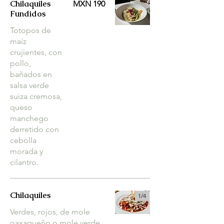
Chilaquiles
MXN 190
Fundidos
Totopos de
maíz
crujientes, con
pollo,
bañados en
salsa verde
suiza cremosa,
queso
manchego
derretido con
cebolla
morada y
cilantro.
Chilaquiles
1/
4
Verdes, rojos, de mole
oaxaqueño o mole verde.