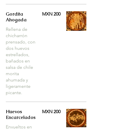
Gordita
MXN 200
Ahogada
Rellena de
chicharrón
prensado, con
dos huevos
estrellados,
bañados en
salsa de chile
morita
ahumada y
ligeramente
picante.
Huevos
MXN 200
Encarcelados
Envueltos en