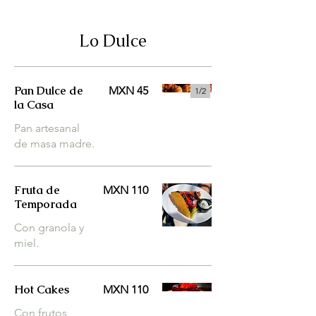
Lo Dulce
Pan Dulce de
MXN 45
1/
2
la Casa
Pan artesanal
de masa madre.
Fruta de
MXN 110
Temporada
Con granola y
miel.
Hot Cakes
MXN 110
Con frutos